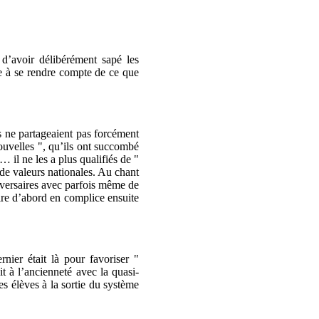
 d’avoir délibérément sapé les
e à se rendre compte de ce que
ls ne partageaient pas forcément
nouvelles ", qu’ils ont succombé
 il ne les a plus qualifiés de "
t de valeurs nationales. Au chant
adversaires avec parfois même de
aire d’abord en complice ensuite
nier était là pour favoriser "
t à l’ancienneté avec la quasi-
es élèves à la sortie du système