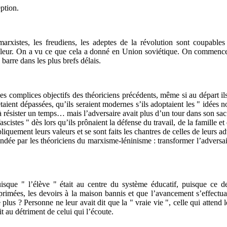
ption.
marxistes, les freudiens, les adeptes de la révolution sont coupables
illeur. On a vu ce que cela a donné en Union soviétique. On commenc
 barre dans les plus brefs délais.
t les complices objectifs des théoriciens précédents, même si au départ i
 étaient dépassées, qu’ils seraient modernes s’ils adoptaient les " idées 
résister un temps… mais l’adversaire avait plus d’un tour dans son sac…
scistes " dès lors qu’ils prônaient la défense du travail, de la famille e
bliquement leurs valeurs et se sont faits les chantres de celles de leurs 
mandée par les théoriciens du marxisme-léninisme : transformer l’advers
isque " l’élève " était au centre du système éducatif, puisque ce der
primées, les devoirs à la maison bannis et que l’avancement s’effectuai
us ? Personne ne leur avait dit que la " vraie vie ", celle qui attend l
t au détriment de celui qui l’écoute.