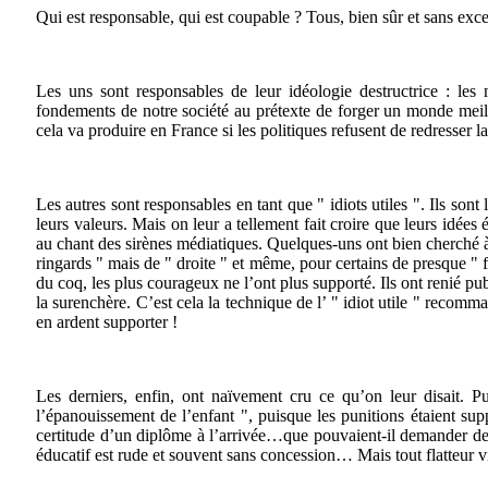
Qui est responsable, qui est coupable ? Tous, bien sûr et sans exce
Les uns sont responsables de leur idéologie destructrice : les 
fondements de notre société au prétexte de forger un monde me
cela va produire en France si les politiques refusent de redresser la
Les autres sont responsables en tant que " idiots utiles ". Ils son
leurs valeurs. Mais on leur a tellement fait croire que leurs idées
au chant des sirènes médiatiques. Quelques-uns ont bien cherché à 
ringards " mais de " droite " et même, pour certains de presque " fa
du coq, les plus courageux ne l’ont plus supporté. Ils ont renié pu
la surenchère. C’est cela la technique de l’ " idiot utile " recom
en ardent supporter !
Les derniers, enfin, ont naïvement cru ce qu’on leur disait. Pu
l’épanouissement de l’enfant ", puisque les punitions étaient sup
certitude d’un diplôme à l’arrivée…que pouvaient-il demander de pl
éducatif est rude et souvent sans concession… Mais tout flatteur vi