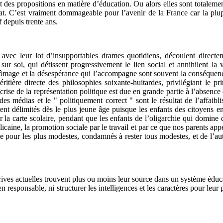
des propositions en matière d’éducation. Ou alors elles sont totalement 
bat. C’est vraiment dommageable pour l’avenir de la France car la plu
 depuis trente ans.
 avec leur lot d’insupportables drames quotidiens, découlent direct
sur soi, qui détissent progressivement le lien social et annihilent la
hômage et la désespérance qui l’accompagne sont souvent la conséquenc
ritière directe des philosophies soixante-huitardes, privilégiant le pri
 crise de la représentation politique est due en grande partie à l’absen
es médias et le " politiquement correct " sont le résultat de l’affaibli
ent délimités dès le plus jeune âge puisque les enfants des citoyens en 
la carte scolaire, pendant que les enfants de l’oligarchie qui domine 
icaine, la promotion sociale par le travail et par ce que nos parents appel
me pour les plus modestes, condamnés à rester tous modestes, et de l’aut
rives actuelles trouvent plus ou moins leur source dans un système éducat
 responsable, ni structurer les intelligences et les caractères pour leur p