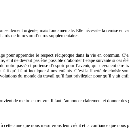
n seulement urgente, mais fondamentale. Elle nécessite la remise en ca
liards de francs ou d’euros supplémentaires.
e âge pour apprendre le respect réciproque dans la vie en commun. C’es
ire, et il ne devrait pas être possible d’aborder l’étape suivante si ces é
de notre passé et porteuse d’espoir pour l’avenir, qui devraient être tr
ien fait qu’il faut inculquer à nos enfants. C’est la liberté de choisir s
évolutions du monde du travail qu’il faut privilégier pour qu’il y ait en
nvient de mettre en œuvre. Il faut l’annoncer clairement et donner des g
 à cette aune que nous mesurerons leur crédit et la confiance que nous 