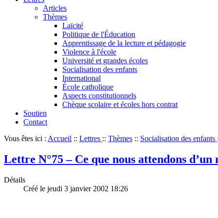
Articles
Thèmes
Laïcité
Politique de l'Éducation
Apprentissage de la lecture et pédagogie
Violence à l'école
Université et grandes écoles
Socialisation des enfants
International
École catholique
Aspects constitutionnels
Chèque scolaire et écoles hors contrat
Soutien
Contact
Vous êtes ici :
Accueil
::
Lettres
::
Thèmes
::
Socialisation des enfants
Lettre N°75 – Ce que nous attendons d’un 
Détails
Créé le jeudi 3 janvier 2002 18:26