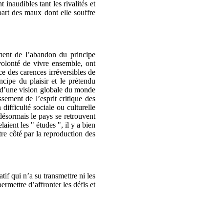
inaudibles tant les rivalités et
part des maux dont elle souffre
ement de l’abandon du principe
 volonté de vivre ensemble, ont
e des carences irréversibles de
ncipe du plaisir et le prétendu
ce d’une vision globale du monde
ssement de l’esprit critique des
difficulté sociale ou culturelle
désormais le pays se retrouvent
aient les " études ", il y a bien
re côté par la reproduction des
if qui n’a su transmettre ni les
ermettre d’affronter les défis et