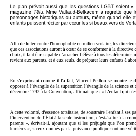
Le plan prévoit aussi que les questions LGBT soient «
magazine
Têtu
, Mme Vallaud-Belkacem a regretté que le
personnages historiques ou auteurs, même quand elle e
enfants puissent réciter par cœur les si beaux vers de Verl
Afin de lutter contre l'homophobie en milieu scolaire, les directeur
que ces associations auront à cœur de se conformer à la directive
choix, il faut être capable d’arracher l’élève à tous les déterminism
revient aux parents, et à eux seuls, de préparer leurs enfants à abo
En s'exprimant comme il l'a fait, Vincent Peillon se montre le di
opposer à l’évangile de la superstition l’évangile de la science et
décembre 1792 à la Convention, affirmait que : « L'enfant qui n'est
A cette volonté, d'essence totalitaire, de soustraire l'enfant à se
l’intervention de l’État à la seule instruction, c’est-à-dire à la 
parents », écrivait-il, ajoutant que si les préjugés que l’on p
lumières », « ceux donnés par la puissance publique sont une vérit