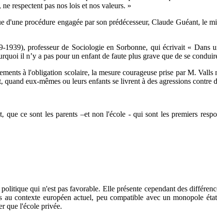
 ne respectent pas nos lois et nos valeurs. »
sue d'une procédure engagée par son prédécesseur, Claude Guéant, le mini
-1939), professeur de Sociologie en Sorbonne, qui écrivait « Dans 
ourquoi il n’y a pas pour un enfant de faute plus grave que de se conduir
ents à l'obligation scolaire, la mesure courageuse prise par M. Valls n
nt, quand eux-mêmes ou leurs enfants se livrent à des agressions contre 
, que ce sont les parents –et non l'école - qui sont les premiers respo
politique qui n'est pas favorable. Elle présente cependant des différence
ues au contexte européen actuel, peu compatible avec un monopole état
er que l'école privée.