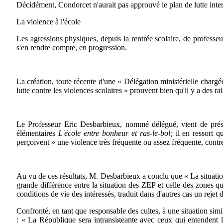
Décidément, Condorcet n'aurait pas approuvé le plan de lutte in
La violence à l'école
Les agressions physiques, depuis la rentrée scolaire, de professe
s'en rendre compte, en progression.
La création, toute récente d'une « Délégation ministérielle chargée
lutte contre les violences scolaires » prouvent bien qu'il y a des rai
Le Professeur Eric Desbarbieux, nommé délégué, vient de présent
élémentaires
L'école entre bonheur et ras-le-bol;
il en ressort q
perçoivent » une violence très fréquente ou assez fréquente, contr
Au vu de ces résultats, M. Desbarbieux a conclu que « La situation 
grande différence entre la situation des ZEP et celle des zones que
conditions de vie des intéressés, traduit dans d'autres cas un reje
Confronté, en tant que responsable des cultes, à une situation simi
:
«
La République sera intransigeante avec ceux qui entendent la 