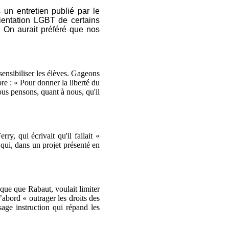
un entretien publié par le
ientation LGBT de certains
 On aurait préféré que nos
 sensibiliser les élèves. Gageons
e : « Pour donner la liberté du
Nous pensons, quant à nous, qu'il
y, qui écrivait qu'il fallait «
 qui, dans un projet présenté en
oque que Rabaut, voulait limiter
’abord « outrager les droits des
sage instruction qui répand les