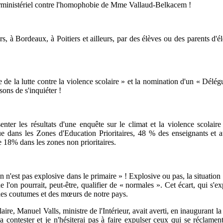
terministériel contre l'homophobie de Mme Vallaud-Belkacem !
urs, à Bordeaux, à Poitiers et ailleurs, par des élèves ou des parents d
 de la lutte contre la violence scolaire » et la nomination d'un « Délég
sons de s'inquiéter !
er les résultats d'une enquête sur le climat et la violence scolaire 
ue dans les Zones d'Education Prioritaires, 48 % des enseignants et
e 18% dans les zones non prioritaires.
n'est pas explosive dans le primaire » ! Explosive ou pas, la situation 
 l'on pourrait, peut-être, qualifier de « normales ». Cet écart, qui s'ex
t des coutumes et des mœurs de notre pays.
laire, Manuel Valls, ministre de l'Intérieur, avait averti, en inaugurant
contester et je n'hésiterai pas à faire expulser ceux qui se réclament