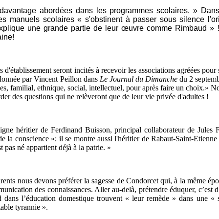
 davantage abordées dans les programmes scolaires. » Dans 
s manuels scolaires « s'obstinent à passer sous silence l'or
xplique une grande partie de leur œuvre comme Rimbaud » !
aine!
s d'établissement seront incités à recevoir les associations agréées pour
 donnée par Vincent Peillon dans
Le
Journal du Dimanche
du 2 septembr
es, familial, ethnique, social, intellectuel, pour après faire un choix.» 
rder des questions qui ne relèveront que de leur vie privée d'adultes !
gne héritier de Ferdinand Buisson, principal collaborateur de Jules Ferr
 de la conscience »; il se montre aussi l'héritier de Rabaut-Saint-Etienne
 pas né appartient déjà à la patrie. »
s parents nous devons préférer la sagesse de Condorcet qui, à la même ép
communication des connaissances. Aller au-delà, prétendre éduquer, c’est d
rend dans l’éducation domestique trouvent « leur remède » dans une « 
able tyrannie ».