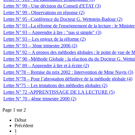
Lettre N° 99 - Une décision du Conseil d'ETAT (3)
Lettre N° 99 - Observations en réponse (2)
Lettre N° 95 –Conférence du Docteur G. Wettstein-Badour (2)
Lettre N° 93 –La réforme de l'enseignement de la lecture : le Ministre
Lettre N° 93 – Apprendre à lire : "pas si simple" (3)
Lettre N° 93 – Les enjeux de la réforme (2)
Lettre N° 93 – 3ème trimestre 2006 (2)
Lettre N° 92 – A propos des méthodes globales : le point de vue de 
Lettre N° 90 –Méthode Globale : la réaction du du Docteur G. Wetts
Lettre N° 89 – Apprendre à lire et à écrire (2)
Lettre N°78 – Remise du prix 2002 : Intervention de Mme Nuyts (3)
Lettre N°78 – Pour l’abrogation définitive de la méthode globale (4)
Lettre N°75 – Les tentations des méthodes globales (2)
Lettre N° 72 -APPRENTISSAGE DE LA LECTURE (5)
Lettre N° 70 - 4ème trimestre 2000 (2)
Page 1 sur 2
Début
Précédent
1