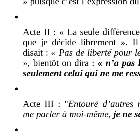
» puisque c’est l’expression du
Acte II : « La seule différence
que je décide librement ». I
disait :
« Pas de liberté pour l
»
, bientôt on dira :
«
n’a pas l
seulement celui qui ne me res
Acte III : "
Entouré d’autres
me parler à moi-même,
je ne s