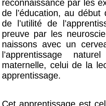
reconnaissance par les e
confiance
celle
la
l’Académie
»,
liberté
de l’éducation, au début
de l’utilité de l’apprent
preuve par les neurosci
naissons avec un cervea
l’apprentissage natur
maternelle, celui de la 
apprentissage.
Cet apprentissage est celu