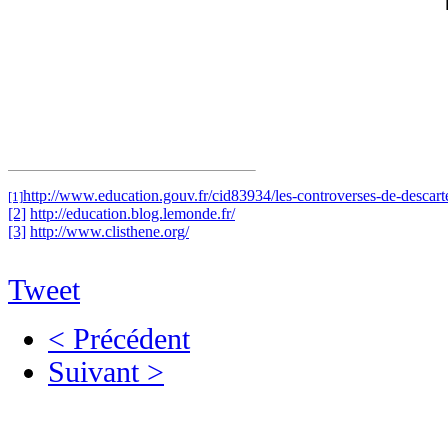
http://www.education.gouv.fr/cid83934/les-controverses-de-descar
[1]
[2]
http://education.blog.lemonde.fr/
[3]
http://www.clisthene.org/
Tweet
< Précédent
Suivant >