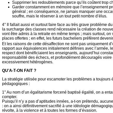
Supprimer les redoublements parce qu’ils coûtent trop ch
Garder constamment en mémoire que l’enseignement profe
général ; en conséquence, ne jamais manquer une occasion
souffre, mais le réserver à un tout petit nombre d’élus.
4° Il fallait aussi et surtout faire face au très grave problèm
la surcharge des classes rend nécessaire la création de nouv
vont être admis à la retraite en même temps ; mais surtout, on
places offertes ; en effet, les futurs bacheliers préfèrent deve
Et les raisons de cette désaffection ne sont pas uniquement d’o
rapport aux équivalences initialement définies avec l’armée, les 
respect dont bénéficiaient les enseignants, aujourd’hui consta
responsabilité des échecs, et profondément découragés voire
excessivement hétérogènes.
QU’A-T-ON FAIT ?
La stratégie utilisée pour escamoter les problèmes a toujou
pédagogiques :
1° Au nom d’un égalitarisme forcené baptisé égalité, on a enta
compter.
Puisqu’il n’y a pas d’aptitudes innées, a-t-on prétendu, aucune
: on a ainsi définitivement sacrifié à une idéologie démagogiqu
révolte, à la violence et à toutes les formes d’évasion.