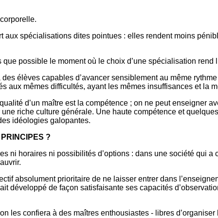
corporelle.
rt aux spécialisations dites pointues : elles rendent moins pénib
que possible le moment où le choix d’une spécialisation rend l’o
des élèves capables d’avancer sensiblement au même rythme ; à
és aux mêmes difficultés, ayant les mêmes insuffisances et la 
 qualité d’un maître est la compétence ; on ne peut enseigner av
r une riche culture générale. Une haute compétence et quelque
 des idéologies galopantes.
PRINCIPES ?
 ni horaires ni possibilités d’options : dans une société qui a c
uvrir.
ctif absolument prioritaire de ne laisser entrer dans l’enseign
i n’ait développé de façon satisfaisante ses capacités d’observati
 les confiera à des maîtres enthousiastes - libres d’organiser le