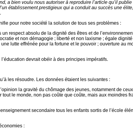
, a bien voulu nous autoriser à reproduire l’article qu’il publi
d’un établissement prestigieux qui a conduit au succès une élite,
.
fie pour notre société la solution de tous ses problèmes :
s un respect absolu de la dignité des êtres et de l’environnement 
cratie et non démagogie ; liberté et non laxisme ; égale dignité
 une lutte effrénée pour la fortune et le pouvoir ; ouverture au 
 l’éducation devrait obéir à des principes impératifs.
qu’à les résoudre. Les données étaient les suivantes :
r à l’opinion la gravité du chômage des jeunes, notamment de ceu
nir tout le monde, non pas coûte que coûte, mais aux moindres fr
 l’enseignement secondaire tous les enfants sortis de l’école é
 économies :