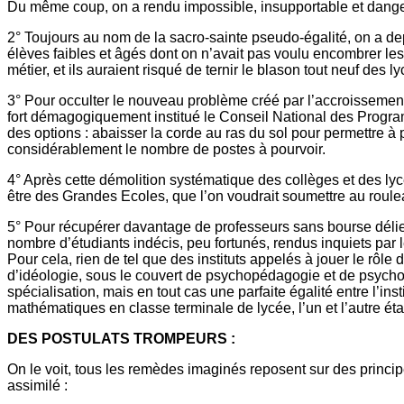
Du même coup, on a rendu impossible, insupportable et danger
2° Toujours au nom de la sacro-sainte pseudo-égalité, on a d
élèves faibles et âgés dont on n’avait pas voulu encombrer les
métier, et ils auraient risqué de ternir le blason tout neuf des 
3° Pour occulter le nouveau problème créé par l’accroissement d
fort démagogiquement institué le Conseil National des Program
des options : abaisser la corde au ras du sol pour permettre 
considérablement le nombre de postes à pourvoir.
4° Après cette démolition systématique des collèges et des lyc
être des Grandes Ecoles, que l’on voudrait soumettre au roule
5° Pour récupérer davantage de professeurs sans bourse délier, i
nombre d’étudiants indécis, peu fortunés, rendus inquiets par l
Pour cela, rien de tel que des instituts appelés à jouer le rô
d’idéologie, sous le couvert de psychopédagogie et de psychos
spécialisation, mais en tout cas une parfaite égalité entre l’in
mathématiques en classe terminale de lycée, l’un et l’autre ét
DES POSTULATS TROMPEURS :
On le voit, tous les remèdes imaginés reposent sur des princ
assimilé :