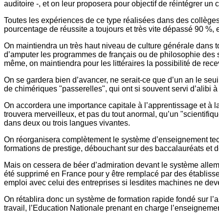
auditoire -, et on leur proposera pour objectif de réintégrer un
Toutes les expériences de ce type réalisées dans des collèges
pourcentage de réussite a toujours et très vite dépassé 90 %,
On maintiendra un très haut niveau de culture générale dans tou
d’amputer les programmes de français ou de philosophie des scien
même, on maintiendra pour les littéraires la possibilité de rec
On se gardera bien d’avancer, ne serait-ce que d’un an le seuil 
de chimériques "passerelles", qui ont si souvent servi d’alibi 
On accordera une importance capitale à l’apprentissage et à la
trouvera merveilleux, et pas du tout anormal, qu’un "scientifiqu
dans deux ou trois langues vivantes.
On réorganisera complètement le système d’enseignement techn
formations de prestige, débouchant sur des baccalauréats et d
Mais on cessera de béer d’admiration devant le système allema
été supprimé en France pour y être remplacé par des établisse
emploi avec celui des entreprises si lesdites machines ne deve
On rétablira donc un système de formation rapide fondé sur l’
travail, l’Education Nationale prenant en charge l’enseigneme