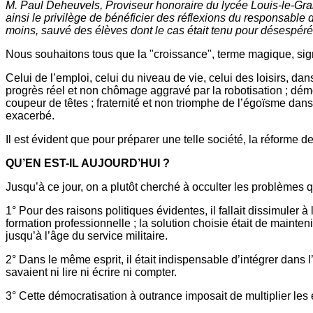
M. Paul Deheuvels, Proviseur honoraire du lycée Louis-le-Grand
ainsi le privilège de bénéficier des réflexions du responsable 
moins, sauvé des élèves dont le cas était tenu pour désespéré
Nous souhaitons tous que la "croissance", terme magique, signi
Celui de l’emploi, celui du niveau de vie, celui des loisirs, dan
progrès réel et non chômage aggravé par la robotisation ; démo
coupeur de têtes ; fraternité et non triomphe de l’égoïsme dans
exacerbé.
Il est évident que pour préparer une telle société, la réforme de
QU’EN EST-IL AUJOURD’HUI ?
Jusqu’à ce jour, on a plutôt cherché à occulter les problèmes 
1° Pour des raisons politiques évidentes, il fallait dissimule
formation professionnelle ; la solution choisie était de mainte
jusqu’à l’âge du service militaire.
2° Dans le même esprit, il était indispensable d’intégrer dans
savaient ni lire ni écrire ni compter.
3° Cette démocratisation à outrance imposait de multiplier les