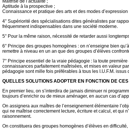
Maîtrise de l’actualité ;
Aptitude à la prospective ;
Connaissance et pratique des arts et des modes d’expression 
4° Supériorité des spécialisations dites généralistes par rappo
fréquemment indispensables dans une société moderne.
5° Pour la même raison, nécessité de retarder aussi longtemps 
6° Principe des groupes homogènes : on n’enseigne bien qu’à 
remettre à niveau en un an que des groupes d’élèves confront
7° Principe essentiel de la vraie pédagogie : la toute première
connaissances parfaitement maîtrisées, et mises en valeur pa
pédagogie sont mille fois préférables à tous les I.U.F.M. issus
QUELLES SOLUTIONS ADOPTER EN FONCTION DE CES 
En premier lieu, on s’interdira de jamais diminuer ni programmes
toujours d’enrichir ou de mieux aménager, en aucun cas d’appa
On assignera aux maîtres de l’enseignement élémentaire l’obje
qui ne maîtrise correctement lecture, écriture et calcul, et qu
raisonnement.
On constituera des groupes homogènes d’élèves en difficulté, on