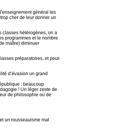
 d’enseignement général les
 trop cher de leur donner un
les classes hétérogènes, on a
 les programmes et le nombre
de maître) diminuer
lasses préparatoires, et peut-
ilité d’évasion un grand
 République : beaucoup
édagogie ! Un léger zeste de
sseur de philosophie ou de
e et un rousseauisme mal