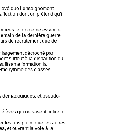
élevé que l’enseignement
ffection dont on prétend qu’il
 années le problème essentiel :
demain de la dernière guerre
cours de recrutement que de
s largement décroché par
ent surtout à la disparition du
uffisante formation la
même rythme des classes
ts démagogiques, et pseudo-
élèves qui ne savent ni lire ni
r les uns plutôt que les autres
s, et ouvrant la voie à la