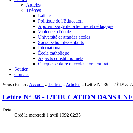
Articles
Thèmes
Laïcité
Politique de l'Éducation
Apprentissage de la lecture et pédagogie
Violence à l'école
Université et grandes écoles
Socialisation des enfants
International
École catholique
Aspects constitutionnels
Chèque scolaire et écoles hors contrat
Soutien
Contact
Vous êtes ici :
Accueil
::
Lettres
::
Articles
::
Lettre N° 36 - L’É
Lettre N° 36 - L’ÉDUCATION DANS U
Détails
Créé le mercredi 1 avril 1992 02:35