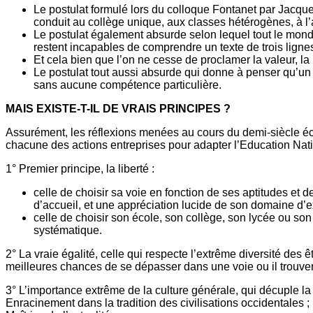
Le postulat formulé lors du colloque Fontanet par Jacques
conduit au collège unique, aux classes hétérogènes, à l’
Le postulat également absurde selon lequel tout le mond
restent incapables de comprendre un texte de trois ligne
Et cela bien que l’on ne cesse de proclamer la valeur, la
Le postulat tout aussi absurde qui donne à penser qu’u
sans aucune compétence particulière.
MAIS EXISTE-T-IL DE VRAIS PRINCIPES ?
Assurément, les réflexions menées au cours du demi-siècle éc
chacune des actions entreprises pour adapter l’Education Nat
1° Premier principe, la liberté :
celle de choisir sa voie en fonction de ses aptitudes et d
d’accueil, et une appréciation lucide de son domaine d’e
celle de choisir son école, son collège, son lycée ou son
systématique.
2° La vraie égalité, celle qui respecte l’extrême diversité des
meilleures chances de se dépasser dans une voie ou il trouv
3° L’importance extrême de la culture générale, qui décuple la cré
Enracinement dans la tradition des civilisations occidentales ;