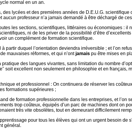
 cycle normal en un an.
, des lycées et des premières années de D.E.U.G. scientifique 
 et aucun professeur n’a jamais demandé à être déchargé de ces
tes les sections, scientifiques, littéraires ou économiques : il
tifiques, ni de les priver de la possibilité d’être d’excellents l
evoir un complément de formation scientifique.
à partir duquel l’orientation deviendra irréversible ; et l’on re
à de mauvaises réformes, et qui n’ont
jamais
pu être mises en pl
 pratique des langues vivantes, sans limitation du nombre d’opti
e" soit excellent non seulement en philosophie et en français, ma
ique et professionnel : On continuera de réserver les coûteux
es formations supérieures ;
nd de formation professionnelle dans les entreprises, et l’on 
ments trop coûteux, équipés d’un parc de machines dont on pourr
naient très vite obsolètes, tout en demeurant difficilement remp
apprentissage pour tous les élèves qui ont un urgent besoin de 
nt général.