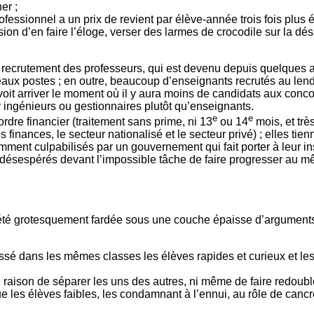
er ;
ssionnel a un prix de revient par élève-année trois fois plus 
 d’en faire l’éloge, verser des larmes de crocodile sur la désa
e du recrutement des professeurs, qui est devenu depuis quelques
eaux postes ; en outre, beaucoup d’enseignants recrutés au len
 voit arriver le moment où il y aura moins de candidats aux con
nir ingénieurs ou gestionnaires plutôt qu’enseignants.
e
e
rdre financier (traitement sans prime, ni 13
ou 14
mois, et trè
finances, le secteur nationalisé et le secteur privé) ; elles tienn
mment culpabilisés par un gouvernement qui fait porter à leur ins
 désespérés devant l’impossible tâche de faire progresser au 
rs été grotesquement fardée sous une couche épaisse d’argumen
ssé dans les mêmes classes les élèves rapides et curieux et les 
 raison de séparer les uns des autres, ni même de faire redouble
e les élèves faibles, les condamnant à l’ennui, au rôle de cancre