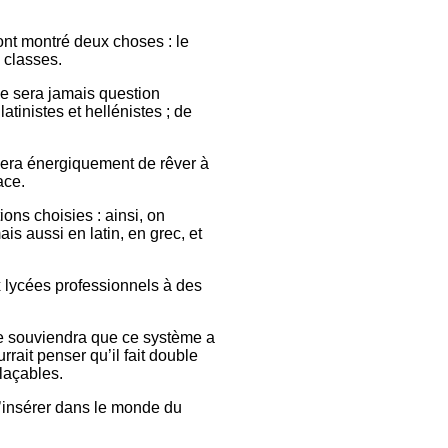
ont montré deux choses : le
 classes.
 ne sera jamais question
atinistes et hellénistes ; de
fusera énergiquement de rêver à
ace.
ons choisies : ainsi, on
is aussi en latin, en grec, et
 lycées professionnels à des
se souviendra que ce système a
ait penser qu’il fait double
laçables.
s’insérer dans le monde du