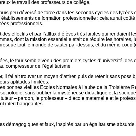
eux le travail des professeurs de collège.
epuis peu déversé de force dans les seconds cycles des lycées
 établissements de formation professionnelle : cela aurait coûté
lycées professionnels.
es effectifs et par l’afflux d’élèves très faibles qui rendaient 
mes, dont la mission essentielle était de réduire les horaires,
à presque tout le monde de sauter par-dessus, et du même coup (
ées, le tour semble venu des premiers cycles d’université, des c
au compresseur de l’égalitarisme.
l fallait trouver un moyen d’attirer, puis de retenir sans possib
eurs aptitudes limitées.
le des bonnes vieilles Ecoles Normales à l’aube de la Troisième
ociologie, sans oublier la mystérieuse didactique et la sociop
stituteur – pardon, le professeur – d’école maternelle et le profe
ant interchangeables.
ipes démagogiques et faux, inspirés par un égalitarisme absurd