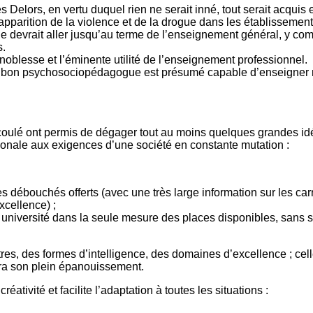
 Delors, en vertu duquel rien ne serait inné, tout serait acquis 
apparition de la violence et de la drogue dans les établissement
e devrait aller jusqu’au terme de l’enseignement général, y co
s.
 noblesse et l’éminente utilité de l’enseignement professionnel.
n bon psychosociopédagogue est présumé capable d’enseigner n
oulé ont permis de dégager tout au moins quelques grandes idée
ionale aux exigences d’une société en constante mutation :
es débouchés offerts (avec une très large information sur les carr
xcellence) ;
 université dans la seule mesure des places disponibles, sans se
 êtres, des formes d’intelligence, des domaines d’excellence ; ce
era son plein épanouissement.
ativité et facilite l’adaptation à toutes les situations :