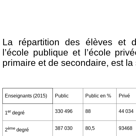
La répartition des élèves et 
l’école publique et l’école pri
primaire et de secondaire, est l
Enseignants (2015)
Public
Public en %
Privé
330 496
88
44 034
er
1
degré
387 030
80,5
93468
ème
2
degré