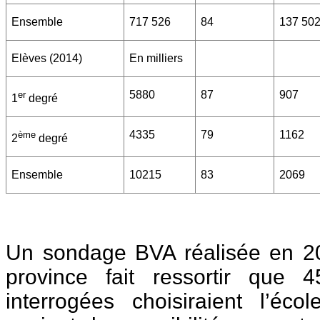
Ensemble
717 526
84
137 50
Elèves (2014)
En milliers
5880
87
907
er
1
degré
4335
79
1162
ème
2
degré
Ensemble
10215
83
2069
Un sondage BVA réalisée en 2
province fait ressortir que
interrogées choisiraient l’éco