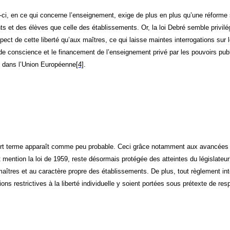
e-ci, en ce qui concerne l’enseignement, exige de plus en plus qu’une réforme 
nts et des élèves que celle des établissements. Or, la loi Debré semble privilé
pect de cette liberté qu’aux maîtres, ce qui laisse maintes interrogations sur 
rté de conscience et le financement de l’enseignement privé par les pouvoirs pu
ve dans l’Union Européenne
[4]
.
 court terme apparaît comme peu probable. Ceci grâce notamment aux avancées 
it mention la loi de 1959, reste désormais protégée des atteintes du législateur
 maîtres et au caractère propre des établissements. De plus, tout règlement in
ions restrictives à la liberté individuelle y soient portées sous prétexte de re