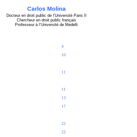
Carlos Molina
Docteur en droit public de l’Université Paris II
Chercheur en droit public français
Professeur à l’Université de Medelli
4
10
11
11
13
17
22
22