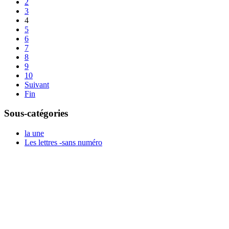
2
3
4
5
6
7
8
9
10
Suivant
Fin
Sous-catégories
la une
Les lettres -sans numéro