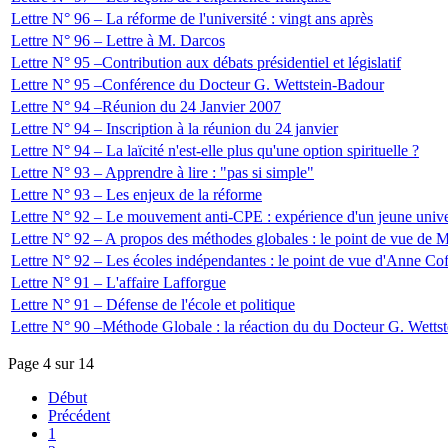
Lettre N° 96 – La réforme de l'université : vingt ans après
Lettre N° 96 – Lettre à M. Darcos
Lettre N° 95 –Contribution aux débats présidentiel et législatif
Lettre N° 95 –Conférence du Docteur G. Wettstein-Badour
Lettre N° 94 –Réunion du 24 Janvier 2007
Lettre N° 94 – Inscription à la réunion du 24 janvier
Lettre N° 94 – La laïcité n'est-elle plus qu'une option spirituelle ?
Lettre N° 93 – Apprendre à lire : "pas si simple"
Lettre N° 93 – Les enjeux de la réforme
Lettre N° 92 – Le mouvement anti-CPE : expérience d'un jeune univer
Lettre N° 92 – A propos des méthodes globales : le point de vue de 
Lettre N° 92 – Les écoles indépendantes : le point de vue d'Anne Coff
Lettre N° 91 – L'affaire Lafforgue
Lettre N° 91 – Défense de l'école et politique
Lettre N° 90 –Méthode Globale : la réaction du du Docteur G. Wetts
Page 4 sur 14
Début
Précédent
1